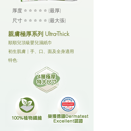
厚度 ⭐ ⭐ ⭐ ⭐ ⭐ (最厚)
尺寸 ⭐ ⭐ ⭐ ⭐ ⭐ (最大張)
親膚極厚系列 Ultra-Thick
順順兒頂級嬰兒濕紙巾
初生肌膚 | 手、口、面及全身適用
特色: