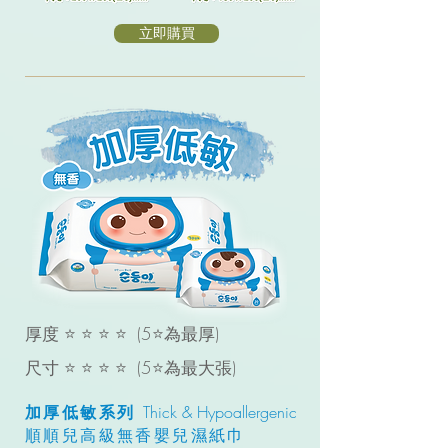
立即購買
厚度 ⭐ ⭐ ⭐ ⭐ (5⭐為最厚)
尺寸 ⭐ ⭐ ⭐ ⭐ (5
⭐
為最大張)
加厚低敏系列
Thick & Hypoallergenic
順順兒高級無香
嬰
兒濕紙巾