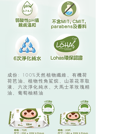
成份: 100%天然植物纖維、有機荷
荷芭油、植物性角鯊烷、山茶花萃取
液、六次淨化純水、大馬士革玫瑰精
油、葡萄柚精油