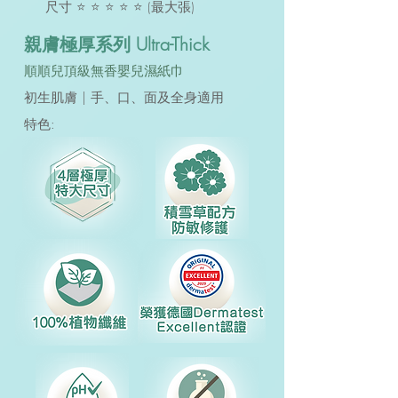
尺寸 ⭐ ⭐ ⭐ ⭐ ⭐ (最大張)
親膚極厚
系列 Ultra-T
hic
k
順順兒頂級無香嬰兒
濕紙
巾
初生肌膚 | 手、口、面及
全身適用
特色: