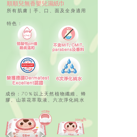
順順兒無香嬰兒濕紙巾
所有肌膚 | 手、口、面及全身適用
特色：
成份：70％以上天然植物纖維、蜂
膠、山茶花萃取液、六次淨化純水